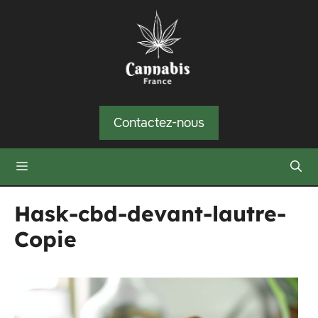
Aller
au
contenu
Contactez-nous
Menu
Hask-cbd-devant-lautre-
Copie